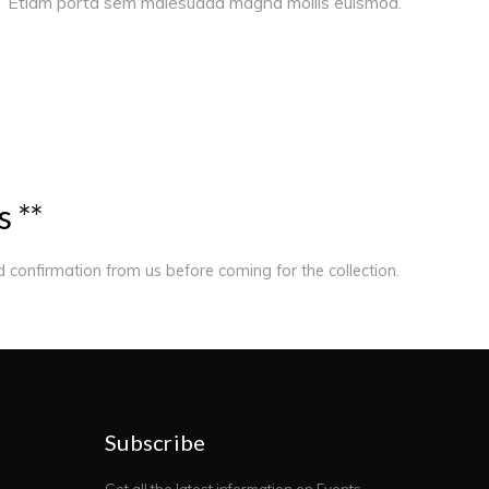
Etiam porta sem malesuada magna mollis euismod.
s
*
*
ed confirmation from us before coming for the collection.
Subscribe