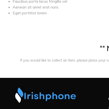
Faucibus porta lacus fringilla vel
Aenean sit amet erat nunc
Eget porttitor lorem
*
*
If you would like to collect an item, please place your 