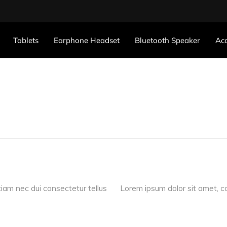
Tablets
Earphone Headset
Bluetooth Speaker
Acc
tiam nec dui consectetur tellus
Lorem ipsum dolor sit amet, co