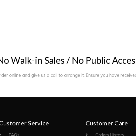
N
o
W
a
l
k
-
i
n
S
a
l
e
s
/
N
o
P
u
b
l
i
c
A
c
c
e
s
order online and give us a call to arrange it. Ensure you have receiv
Customer Service
Customer Care
FAQs
Orders History