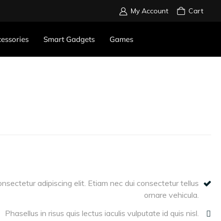
My Account
Cart
essories
Smart Gadgets
Games
nsectetur adipiscing elit. Etiam nec dui consectetur tellus
ornare vehicula.
Phasellus in risus quis lectus iaculis vulputate id quis nisl.