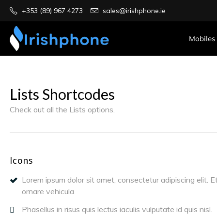
+353 (89) 967 4273
sales@irishphone.ie
Mobiles
Lists Shortcodes
Check out all the Lists options.
Icons
Lorem ipsum dolor sit amet, consectetur adipiscing elit. E
ornare vehicula.
Phasellus in risus quis lectus iaculis vulputate id quis nisl.